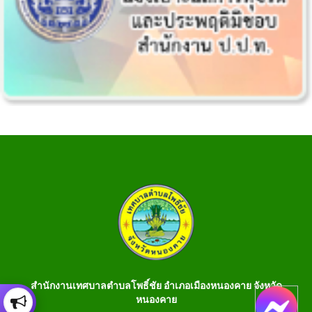
สำนักงานเทศบาลตำบลโพธิ์ชัย อำเภอเมืองหนองคาย จังหวัด
หนองคาย