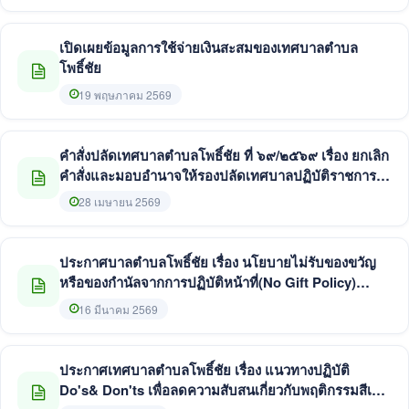
เปิดเผยข้อมูลการใช้จ่ายเงินสะสมของเทศบาลตำบล
โพธิ์ชัย
19 พฤษภาคม 2569
คำสั่งปลัดเทศบาลตำบลโพธิ์ชัย ที่ ๖๙/๒๕๖๙ เรื่อง ยกเลิก
คำสั่งและมอบอำนาจให้รองปลัดเทศบาลปฏิบัติราชการ
แทนปลัดเทศบาล
28 เมษายน 2569
ประกาศบาลตำบลโพธิ์ชัย เรื่อง นโยบายไม่รับของขวัญ
หรือของกำนัลจากการปฏิบัติหน้าที่(No Gift Policy)
ประจำปีงบประมาณ พ.ศ. ๒๕๖๙
16 มีนาคม 2569
ประกาศเทศบาลตำบลโพธิ์ชัย เรื่อง แนวทางปฏิบัติ
Do's& Don'ts เพื่อลดความสับสนเกี่ยวกับพฤติกรรมสีเทา