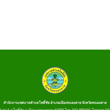
สำนักงานเทศบาลตำบลโพธิ์ชัย อำเภอเมืองหนองคาย จังหวัดหนองคาย