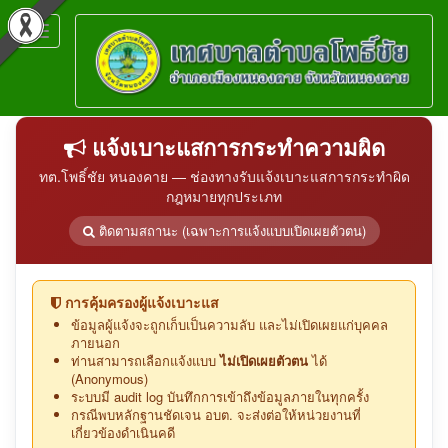
Toggle
navigation
แจ้งเบาะแสการกระทำความผิด
ทต.โพธิ์ชัย หนองคาย — ช่องทางรับแจ้งเบาะแสการกระทำผิด
กฎหมายทุกประเภท
ติดตามสถานะ (เฉพาะการแจ้งแบบเปิดเผยตัวตน)
การคุ้มครองผู้แจ้งเบาะแส
ข้อมูลผู้แจ้งจะถูกเก็บเป็นความลับ และไม่เปิดเผยแก่บุคคล
ภายนอก
ท่านสามารถเลือกแจ้งแบบ
ไม่เปิดเผยตัวตน
ได้
(Anonymous)
ระบบมี audit log บันทึกการเข้าถึงข้อมูลภายในทุกครั้ง
กรณีพบหลักฐานชัดเจน อบต. จะส่งต่อให้หน่วยงานที่
เกี่ยวข้องดำเนินคดี