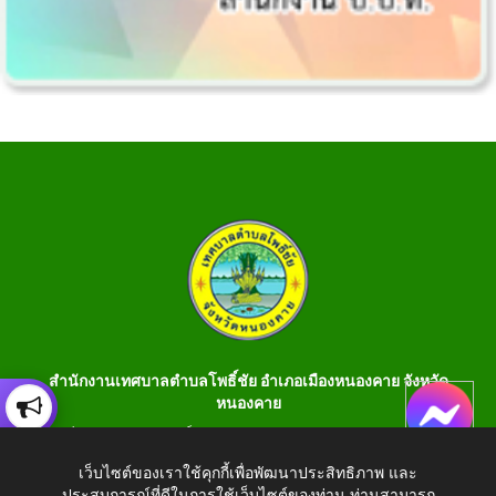
สำนักงานเทศบาลตำบลโพธิ์ชัย อำเภอเมืองหนองคาย จังหวัด
หนองคาย
เลขที่ 199 หมู่ 1 ต.โพธิ์ชัย อ.เมือง จ.หนองคาย 43000 โทร 042-
990401 โทรสาร 042-990400
เว็บไซต์ของเราใช้คุกกี้เพื่อพัฒนาประสิทธิภาพ และ
ประสบการณ์ที่ดีในการใช้เว็บไซต์ของท่าน ท่านสามารถ
E-Saraban : saraban_05430106@dla.go.th