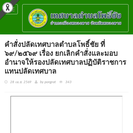
Toggle
navigation
คำสั่งปลัดเทศบาลตำบลโพธิ์ชัย ที่
๖๙/๒๕๖๙ เรื่อง ยกเลิกคำสั่งและมอบ
อำนาจให้รองปลัดเทศบาลปฏิบัติราชการ
แทนปลัดเทศบาล
28 เม.ย. 2569
by pongrat
343