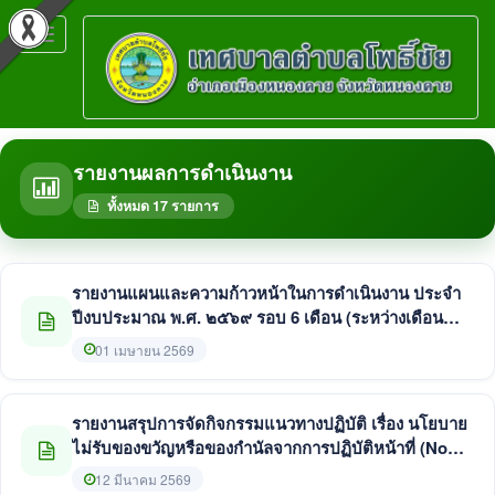
Toggle
navigation
รายงานผลการดำเนินงาน
ทั้งหมด 17 รายการ
รายงานแผนและความก้าวหน้าในการดำเนินงาน ประจำ
ปีงบประมาณ พ.ศ. ๒๕๖๙ รอบ 6 เดือน (ระหว่างเดือน
ตุลาคม ๒๕๖๘ - มีนาคม ๒๕๖๙) ประจำปีงบประมาณ
01 เมษายน 2569
พ.ศ.๒๕๖๙
รายงานสรุปการจัดกิจกรรมแนวทางปฏิบัติ เรื่อง นโยบาย
ไม่รับของขวัญหรือของกำนัลจากการปฏิบัติหน้าที่ (No
Gift Policy) ประจำปีงบประมาณ พ.ศ. ๒๕๖๙ ของ
12 มีนาคม 2569