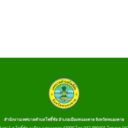
สำนักงานเทศบาลตำบลโพธิ์ชัย อำเภอเมืองหนองคาย จังหวัดหนองคาย