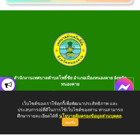
สำนักงานเทศบาลตำบลโพธิ์ชัย อำเภอเมืองหนองคาย จังหวัด
หนองคาย
เลขที่ 199 หมู่ 1 ต.โพธิ์ชัย อ.เมือง จ.หนองคาย 43000 โทร 042-
990401 โทรสาร 042-990400
เว็บไซต์ของเราใช้คุกกี้เพื่อพัฒนาประสิทธิภาพ และ
ประสบการณ์ที่ดีในการใช้เว็บไซต์ของท่าน ท่านสามารถ
E-Saraban : saraban_05430106@dla.go.th
ศึกษารายละเอียดได้ที่
นโยบายคุ้มครองข้อมูลส่วนบุคคล
.
ยอมรับ
Copyright © 2026 All Right Resive http://www.phochaink.go.th