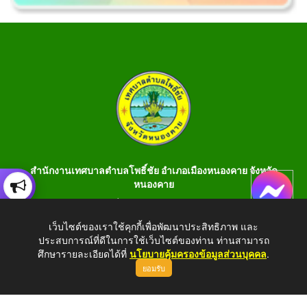
สำนักงานเทศบาลตำบลโพธิ์ชัย อำเภอเมืองหนองคาย จังหวัด
หนองคาย
เลขที่ 199 หมู่ 1 ต.โพธิ์ชัย อ.เมือง จ.หนองคาย 43000 โทร 042-
990401 โทรสาร 042-990400
เว็บไซต์ของเราใช้คุกกี้เพื่อพัฒนาประสิทธิภาพ และ
ประสบการณ์ที่ดีในการใช้เว็บไซต์ของท่าน ท่านสามารถ
E-Saraban : saraban_05430106@dla.go.th
ศึกษารายละเอียดได้ที่
นโยบายคุ้มครองข้อมูลส่วนบุคคล
.
ยอมรับ
Copyright © 2026 All Right Resive http://www.phochaink.go.th