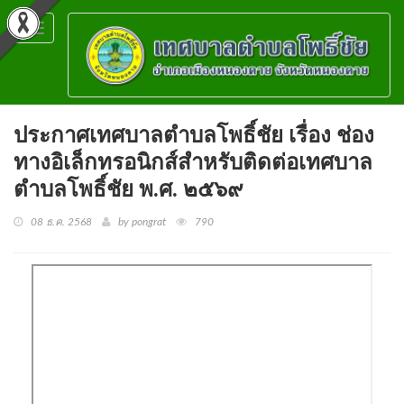
Toggle
navigation
ประกาศเทศบาลตำบลโพธิ์ชัย เรื่อง ช่อง
ทางอิเล็กทรอนิกส์สำหรับติดต่อเทศบาล
ตำบลโพธิ์ชัย พ.ศ. ๒๕๖๙
08 ธ.ค. 2568
by pongrat
790