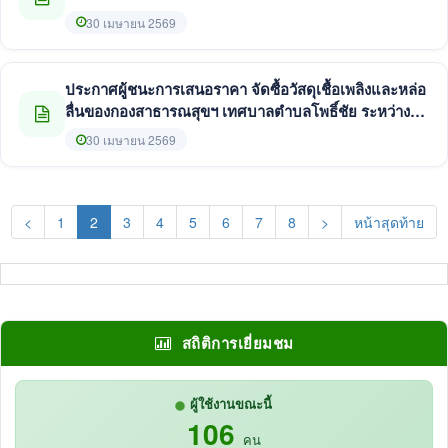
วันที่ 1 - 31 พฤษภาคม 2569 โดยวิธีเฉพาะเจาะจง
30 เมษายน 2569
ประกาศผู้ชนะการเสนอราคา จัดซื้อวัสดุเชื้อเพลิงและหล่อ
ลื่นของกองสาธารณสุขฯ เทศบาลตำบลโพธิ์ชัย ระหว่างวัน
ที่ 1 - 31 พฤษภาคม 2569 โดยวิธีเฉพาะเจาะจง
30 เมษายน 2569
(current)
<
1
2
3
4
5
6
7
8
>
หน้าสุดท้าย
สถิติการเยี่ยมชม
ผู้ใช้งานขณะนี้
106
คน