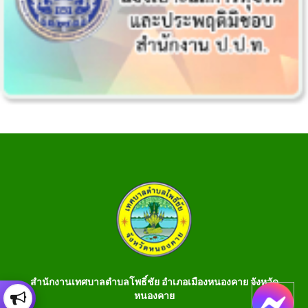
สำนักงานเทศบาลตำบลโพธิ์ชัย อำเภอเมืองหนองคาย จังหวัด
หนองคาย