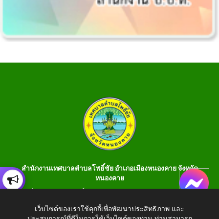
สำนักงานเทศบาลตำบลโพธิ์ชัย อำเภอเมืองหนองคาย จังหวัด
หนองคาย
เลขที่ 199 หมู่ 1 ต.โพธิ์ชัย อ.เมือง จ.หนองคาย 43000 โทร 042-
990401 โทรสาร 042-990400
เว็บไซต์ของเราใช้คุกกี้เพื่อพัฒนาประสิทธิภาพ และ
ประสบการณ์ที่ดีในการใช้เว็บไซต์ของท่าน ท่านสามารถ
E-Saraban : saraban_05430106@dla.go.th