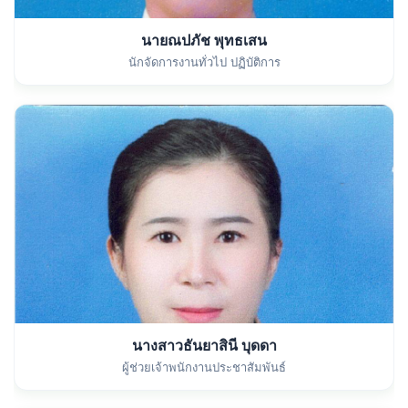
นายณปภัช พุทธเสน
นักจัดการงานทั่วไป ปฏิบัติการ
นางสาวธันยาสินี บุดดา
ผู้ช่วยเจ้าพนักงานประชาสัมพันธ์