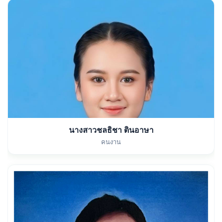
นางสาวชลธิชา ตินอาษา
คนงาน