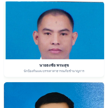
นายธงชัย พรมสุข
นักป้องกันและบรรเทาสาธารณภัยชำนาญการ