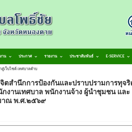
งาน
ประกาศ
รายงาน
ประชาสัมพันธ์
E-SERVICE
้าสู่เว็บไซต์ เทศบาลตำบลโพธิ์ชัย
กจิตสำนึกการป้องกันและปราบปรามการทุจริ
นักงานเทศบาล พนักงานจ้าง ผู้นำชุมชน และ
ะมาณ พ.ศ.๒๕๖๙