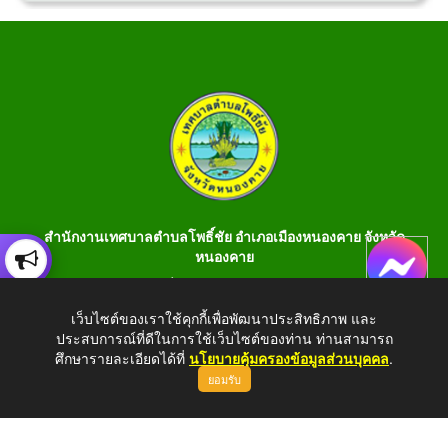
สำนักงานเทศบาลตำบลโพธิ์ชัย อำเภอเมืองหนองคาย จังหวัด
หนองคาย
เลขที่ 199 หมู่ 1 ต.โพธิ์ชัย อ.เมือง จ.หนองคาย 43000 โทร 042-
990401 โทรสาร 042-990400
เว็บไซต์ของเราใช้คุกกี้เพื่อพัฒนาประสิทธิภาพ และ
ประสบการณ์ที่ดีในการใช้เว็บไซต์ของท่าน ท่านสามารถ
E-Saraban : saraban_05430106@dla.go.th
ศึกษารายละเอียดได้ที่
นโยบายคุ้มครองข้อมูลส่วนบุคคล
.
ยอมรับ
Copyright © 2026 All Right Resive http://www.phochaink.go.th