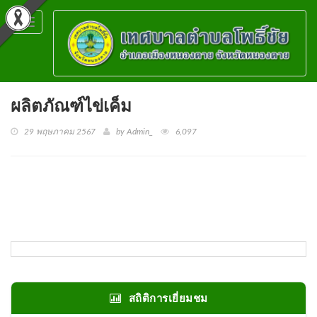
Toggle
navigation
ผลิตภัณฑ์ไข่เค็ม
29 พฤษภาคม 2567
by Admin_
6,097
สถิติการเยี่ยมชม