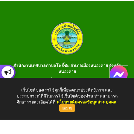
สำนักงานเทศบาลตำบลโพธิ์ชัย อำเภอเมืองหนองคาย จังหวัด
หนองคาย
เลขที่ 199 หมู่ 1 ต.โพธิ์ชัย อ.เมือง จ.หนองคาย 43000 โทร 042-
990401 โทรสาร 042-990400
เว็บไซต์ของเราใช้คุกกี้เพื่อพัฒนาประสิทธิภาพ และ
ประสบการณ์ที่ดีในการใช้เว็บไซต์ของท่าน ท่านสามารถ
E-Saraban : saraban_05430106@dla.go.th
ศึกษารายละเอียดได้ที่
นโยบายคุ้มครองข้อมูลส่วนบุคคล
.
ยอมรับ
Copyright © 2026 All Right Resive http://www.phochaink.go.th