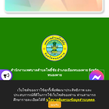
สำนักงานเทศบาลตำบลโพธิ์ชัย อำเภอเมืองหนองคาย จังหวัด
หนองคาย
เลขที่ 199 หมู่ 1 ต.โพธิ์ชัย อ.เมือง จ.หนองคาย 43000 โทร 042-
990401 โทรสาร 042-990400
เว็บไซต์ของเราใช้คุกกี้เพื่อพัฒนาประสิทธิภาพ และ
ประสบการณ์ที่ดีในการใช้เว็บไซต์ของท่าน ท่านสามารถ
E-Saraban : saraban_05430106@dla.go.th
ศึกษารายละเอียดได้ที่
นโยบายคุ้มครองข้อมูลส่วนบุคคล
.
ยอมรับ