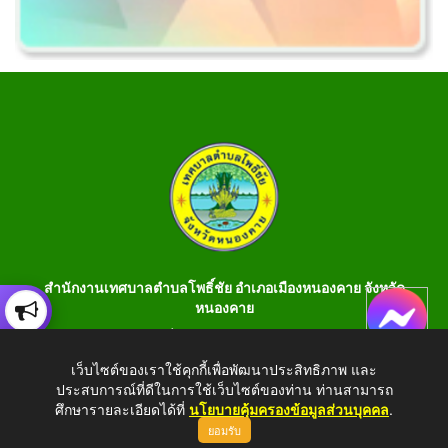
สำนักงานเทศบาลตำบลโพธิ์ชัย อำเภอเมืองหนองคาย จังหวัด
หนองคาย
เลขที่ 199 หมู่ 1 ต.โพธิ์ชัย อ.เมือง จ.หนองคาย 43000 โทร 042-
990401 โทรสาร 042-990400
เว็บไซต์ของเราใช้คุกกี้เพื่อพัฒนาประสิทธิภาพ และ
ประสบการณ์ที่ดีในการใช้เว็บไซต์ของท่าน ท่านสามารถ
E-Saraban : saraban_05430106@dla.go.th
ศึกษารายละเอียดได้ที่
นโยบายคุ้มครองข้อมูลส่วนบุคคล
.
ยอมรับ