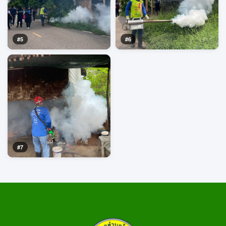
#5
#6
#7