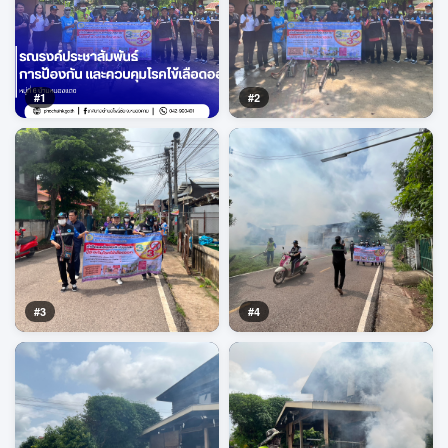
#1
#2
#3
#4