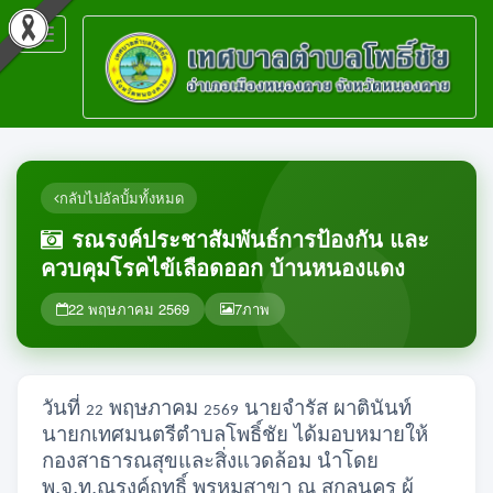
Toggle
navigation
กลับไปอัลบั้มทั้งหมด
รณรงค์ประชาสัมพันธ์การป้องกัน และ
ควบคุมโรคไข้เลือดออก บ้านหนองแดง
22 พฤษภาคม 2569
7
ภาพ
วันที่
พฤษภาคม
นายจำรัส ผาตินันท์
22
2569
นายกเทศมนตรีตำบลโพธิ์ชัย ได้มอบหมายให้
กองสาธารณสุขและสิ่งแวดล้อม นำโดย
พ.จ.ท.ณรงค์ฤทธิ์ พรหมสาขา ณ สกลนคร ผู้